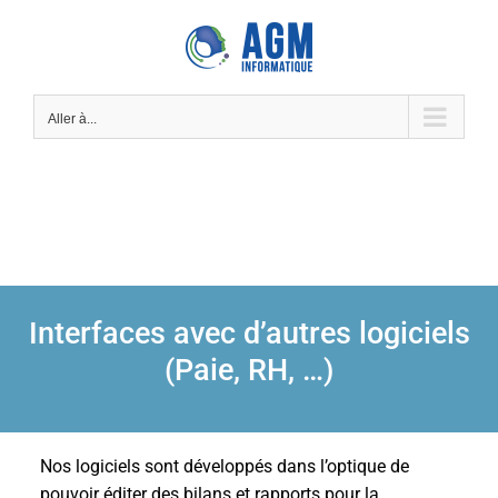
Skip
to
content
Aller à...
Interfaces avec d’autres logiciels
(Paie, RH, …)
Nos logiciels sont développés dans l’optique de
pouvoir éditer des bilans et rapports pour la