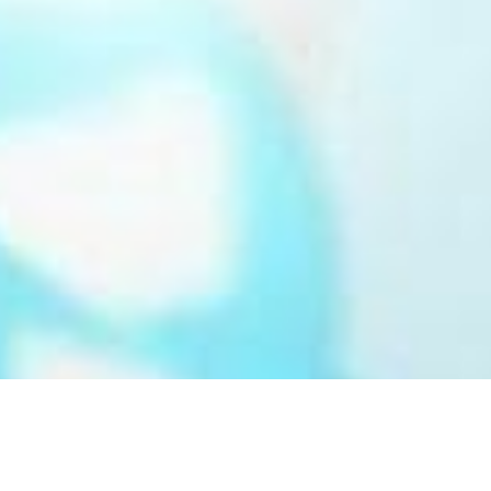
CAT Planning
es plannings du personnel